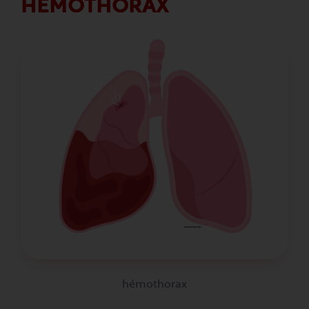
HÉMOTHORAX
hémothorax