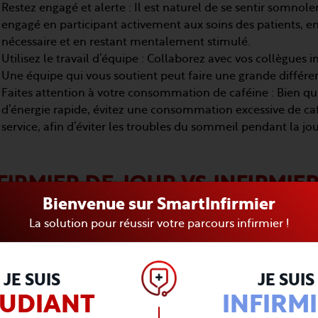
Restez engagé et alerte : Il est naturel de se sentir somnole
engagé en participant activement aux soins des patients, en
nécessaire et en restant mentalement stimulé.
Utilisez le travail d’équipe : Collaborez avec vos collègues in
Une équipe qui vous soutient peut faire une grande différen
Faites attention à votre consommation de caféine : Bien qu’
d’énergie rapide, évitez une consommation excessive de caféi
service, afin d’éviter les troubles du sommeil pendant la jo
FIRMIER DE JOUR VS INFIRMIER
Bienvenue sur SmartInfirmier
La solution pour réussir votre parcours infirmier !
JE SUIS
JE SUIS
TUDIANT
INFIRM