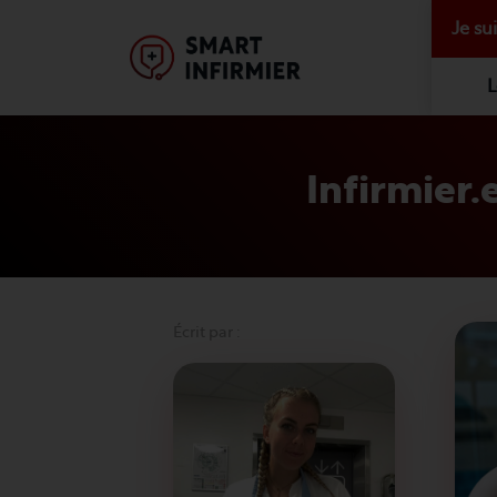
Je su
L
Infirmier.e
Écrit par :