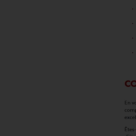
C
En v
compr
excel
Êtes-