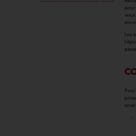
Reste
pour 
vous 
encor
Les s
l’épu
passé
CO
Pour 
proac
envir