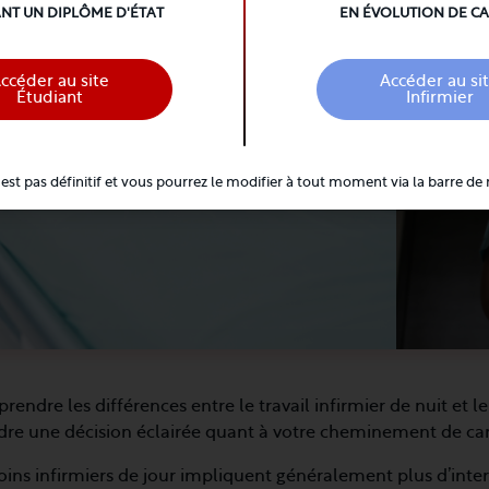
NT UN DIPLÔME D'ÉTAT
EN ÉVOLUTION DE C
ccéder au site
Accéder au si
Étudiant
Infirmier
'est pas définitif et vous pourrez le modifier à tout moment via la barre de 
endre les différences entre le travail infirmier de nuit et le
dre une décision éclairée quant à votre cheminement de car
oins infirmiers de jour impliquent généralement plus d’intera