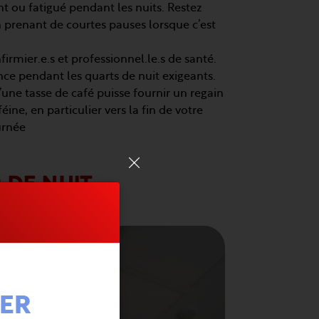
nt ou fatigué pendant les nuits. Restez
 prenant de courtes pauses lorsque c’est
firmier.e.s et professionnel.le.s de santé.
ce pendant les quarts de nuit exigeants.
une tasse de café puisse fournir un regain
ne, en particulier vers la fin de votre
urnée
 DE NUIT
IER