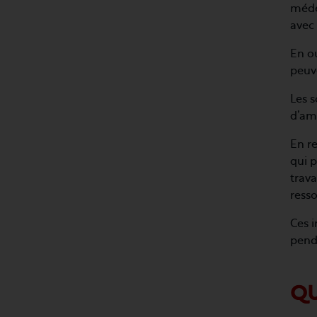
méde
avec 
En ou
peuve
Les s
d’am
En re
qui p
trava
resso
Ces 
pend
QU