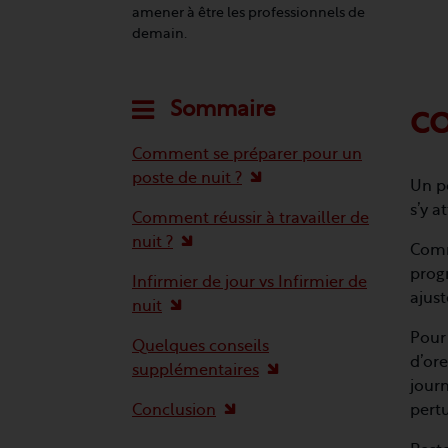
amener à être les professionnels de
demain.
Sommaire
CO
Comment se préparer pour un
poste de nuit ?
Un po
s’y a
Comment réussir à travailler de
nuit ?
Comm
progr
Infirmier de jour vs Infirmier de
ajust
nuit
Pour
Quelques conseils
d’ore
supplémentaires
journ
Conclusion
pertu