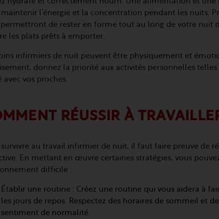
z hydraté et correctement nourri. Une alimentation et une 
maintenir l’énergie et la concentration pendant les nuits. 
permettront de rester en forme tout au long de votre nuit d
e les plats prêts à emporter.
oins infirmiers de nuit peuvent être physiquement et émoti
isement, donnez la priorité aux activités personnelles telles
 avec vos proches.
MMENT RÉUSSIR À TRAVAILLER
survivre au travail infirmier de nuit, il faut faire preuve de 
tive. En mettant en œuvre certaines stratégies, vous pouvez
onnement difficile :
Établir une routine : Créez une routine qui vous aidera à faire
les jours de repos. Respectez des horaires de sommeil et de
sentiment de normalité.