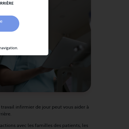
ARRIÈRE
te
navigation.
 travail infirmier de jour peut vous aider à
rière.
ctions avec les familles des patients, les