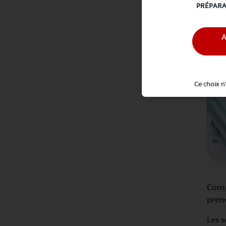
PRÉPARA
A
Ce choix n
Compr
pren
Les s